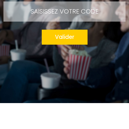
Valider
MON COMPTE
CONTACT
MODE D’EMPLOI
FAQ
MENTIONS LÉGALES
OFFRIR DES CINÉCADO
LE GROUPE POZEO